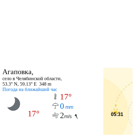
Агаповка,
село в Челябинской области,
53.3° N, 59.13° E 348 m
Погода на ближайший час
17°
0
mm
17°
2
05:31
m/s