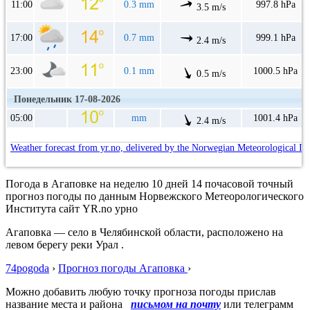
11:00
0.3 mm
997.8 hPa
3.5 m/s
17:00
0.7 mm
999.1 hPa
2.4 m/s
23:00
0.1 mm
1000.5 hPa
0.5 m/s
Понедельник 17-08-2026
05:00
mm
1001.4 hPa
2.4 m/s
Weather forecast from yr.no, delivered by the Norwegian Meteorological In
Погода в Агаповке на неделю 10 дней 14 почасовой точный
прогноз погоды по данным Норвежского Метеорологического
Института сайт YR.no урно
Агаповка — село в Челябинской области, расположено на
левом берегу реки Урал .
74pogoda
›
Прогноз погоды Агаповка
›
Можно добавить любую точку прогноза погоды прислав
название места и района
письмом на почту
или телеграмм